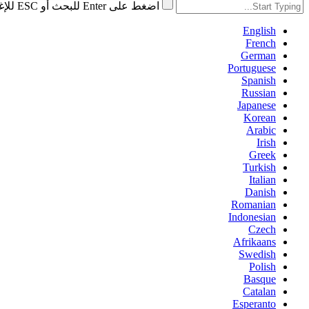
اضغط على Enter للبحث أو ESC للإغلاق
English
French
German
Portuguese
Spanish
Russian
Japanese
Korean
Arabic
Irish
Greek
Turkish
Italian
Danish
Romanian
Indonesian
Czech
Afrikaans
Swedish
Polish
Basque
Catalan
Esperanto