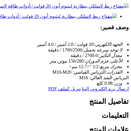
وصف قصير:
الجهد االكهربى:
20 فولت / 2.0 أمبير / 4.0 أمبير
لا توجد سرعه تحميل:
1700/2500 / دقيقة
معدل التأثير:
0-2700 / دقيقة
الأعلى.عزم الدوران:
150/280 نيوتن متر
محرك مربع:
1/2 "<12.7 مم>
القدرات:
الترباس القياسي: M10-M20
الترباس الشد العالي: M16
وزن:
0.98 كلغ
إرسال بريد إلكتروني إلينا
تنزيل كملف PDF
تفاصيل المنتج
التعليمات
علامات المنتج