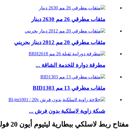
مثقاب مطرقي 26 مم 2630 دينار
مثقاب مطرقي 20 مم 2012 دينار بحريني
مطرقة دوارة للخدمة الشاقة ...
مثقاب مطرقي 13 مم BID1303
شبكة زاوية لاسلكية بدون فرش ...
مفتاح ربط لاسلكي ببطارية ليثيوم أيون 20 فولت / أدوات طاقة لاسلكية BL-BS1003 / 1003S / 20V-MT