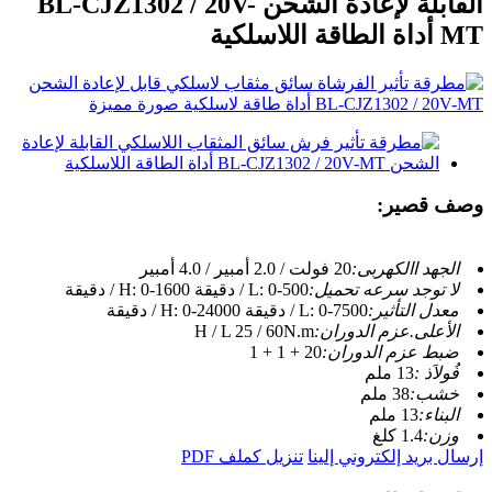
القابلة لإعادة الشحن BL-CJZ1302 / 20V-
MT أداة الطاقة اللاسلكية
وصف قصير:
الجهد االكهربى:
20 فولت / 2.0 أمبير / 4.0 أمبير
لا توجد سرعه تحميل:
L: 0-500 / دقيقة H: 0-1600 / دقيقة
معدل التأثير:
L: 0-7500 / دقيقة H: 0-24000 / دقيقة
الأعلى.عزم الدوران:
H / L 25 / 60N.m
ضبط عزم الدوران:
20 + 1 + 1
فُولاَذ :
13 ملم
خشب:
38 ملم
البناء:
13 ملم
وزن:
1.4 كلغ
إرسال بريد إلكتروني إلينا
تنزيل كملف PDF