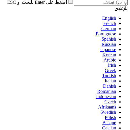
اضغط على Enter للبحث أو ESC
للإغلاق
English
French
German
Portuguese
Spanish
Russian
Japanese
Korean
Arabic
Irish
Greek
Turkish
Italian
Danish
Romanian
Indonesian
Czech
Afrikaans
Swedish
Polish
Basque
Catalan