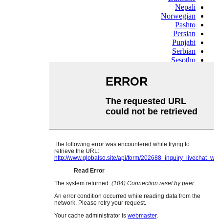
Nepali
Norwegian
Pashto
Persian
Punjabi
Serbian
Sesotho
Sinhala
Slovak
Slovenian
Somali
Samoan
Scots Gaelic
Shona
Sindhi
Sundanese
Swahili
Tajik
Tamil
Telugu
Thai
Ukrainian
Urdu
Uzbek
Vietnamese